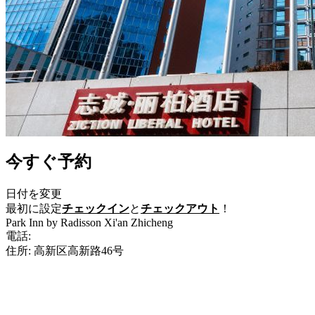
今すぐ予約
日付を変更
最初に設定
チェックイン
と
チェックアウト
！
Park Inn by Radisson Xi'an Zhicheng
電話:
+86-29-88226699
住所: 高新区高新路46号